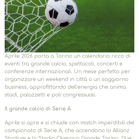
Aprile 2026 porta a Torino un calendario ricco di
eventi tra grande calcio, spettacoli, concerti e
conferenze internazionali. Un mese perfetto per
organizzare un weekend in città o un soggiorno
business, approfittando dell’energia che anima
stadi, palazzetti e poli congressuali.
Il grande calcio di Serie A
Aprile si apre e si chiude con match imperdibili del
campionato di Serie A, che accendono lo Allianz
Stadium e lo Stadio Olimpico Grande Torino. Due